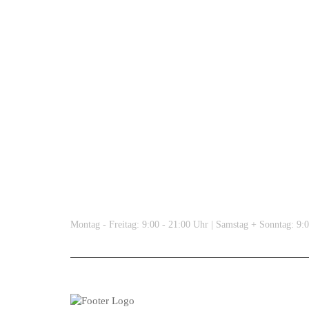
Öffnungszeiten:
Montag - Freitag: 9:00 - 21:00 Uhr | Samstag + Sonntag: 9:
myFig