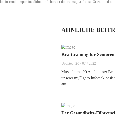
 do eiusmod tempor incididunt ut labore et dolore magna aliqua. Ut enim ad min
ÄHNLICHE BEIT
Krafttraining für Senioren
Updated:
20
/
07
/
2022
Muskeln mit 90 Auch dieser Beit
unserer myFigero Infothek basier
auf
Der Gesundheits-Führersc