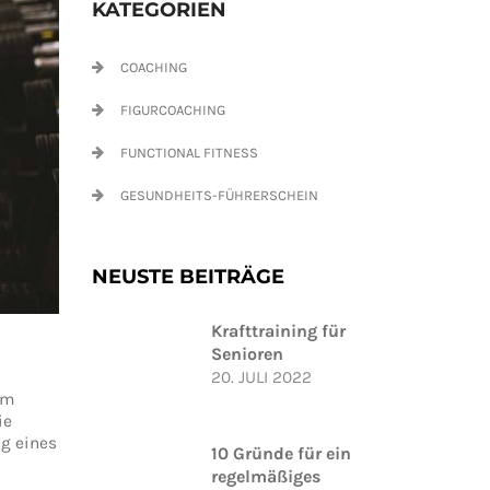
KATEGORIEN
COACHING
FIGURCOACHING
FUNCTIONAL FITNESS
GESUNDHEITS-FÜHRERSCHEIN
NEUSTE BEITRÄGE
Krafttraining für
Senioren
20. JULI 2022
um
ie
ng eines
10 Gründe für ein
regelmäßiges